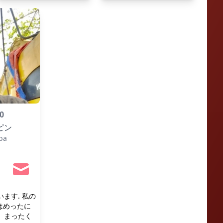
0
ピン
ba
ます. 私の
私はめったに
、まったく