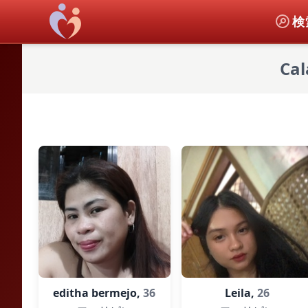
検
C
editha bermejo,
36
Leila,
26