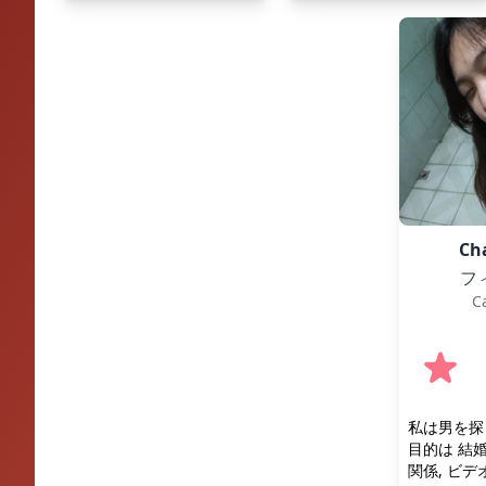
Ch
フ
C
私は男を探
目的は 結婚
関係, ビデ