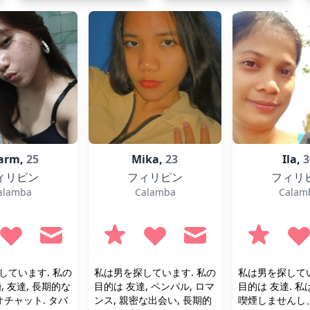
arm,
25
Mika,
23
Ila,
3
ィリピン
フィリピン
フィリ
alamba
Calamba
Calam
しています. 私の
私は男を探しています. 私の
私は男を探してい
, 友達, 長期的な
目的は 友達, ペンパル, ロマ
目的は 友達. 
オチャット. タバ
ンス, 親密な出会い, 長期的
喫煙しませんし